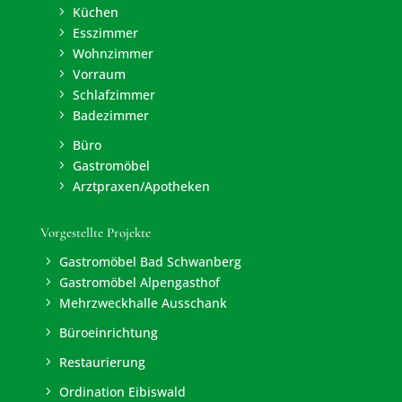
Küchen
5
Esszimmer
5
Wohnzimmer
5
Vorraum
5
Schlafzimmer
5
Badezimmer
5
Büro
5
Gastromöbel
5
Arztpraxen/Apotheken
5
Vorgestellte Projekte
Gastromöbel Bad Schwanberg
5
Gastromöbel Alpengasthof
5
Mehrzweckhalle Ausschank
5
Büroeinrichtung
5
Restaurierung
5
Ordination Eibiswald
5