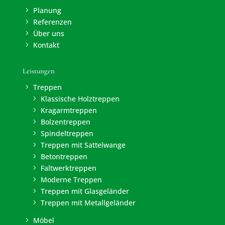
Planung
5
Referenzen
5
Über uns
5
Kontakt
5
Leistungen
Treppen
5
Klassische Holztreppen
5
Kragarmtreppen
5
Bolzentreppen
5
Spindeltreppen
5
Treppen mit Sattelwange
5
Betontreppen
5
Faltwerktreppen
5
Moderne Treppen
5
Treppen mit Glasgeländer
5
Treppen mit Metallgeländer
5
Möbel
5