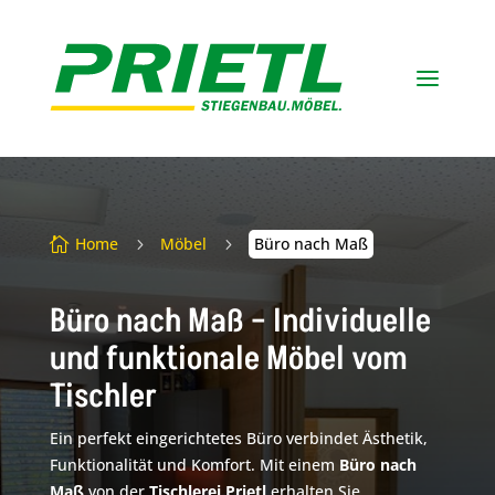
a
Home
Möbel
Büro nach Maß

5
5
Büro nach Maß – Individuelle
und funktionale Möbel vom
Tischler
Ein perfekt eingerichtetes Büro verbindet Ästhetik,
Funktionalität und Komfort. Mit einem
Büro nach
Maß
von der
Tischlerei Prietl
erhalten Sie