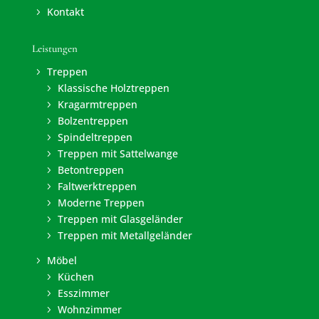
Kontakt
5
Leistungen
Treppen
5
Klassische Holztreppen
5
Kragarmtreppen
5
Bolzentreppen
5
Spindeltreppen
5
Treppen mit Sattelwange
5
Betontreppen
5
Faltwerktreppen
5
Moderne Treppen
5
Treppen mit Glasgeländer
5
Treppen mit Metallgeländer
5
Möbel
5
Küchen
5
Esszimmer
5
Wohnzimmer
5