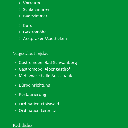
Vorraum
5
Schlafzimmer
5
Badezimmer
5
Büro
5
Gastromöbel
5
Arztpraxen/Apotheken
5
Vorgestellte Projekte
Gastromöbel Bad Schwanberg
5
Gastromöbel Alpengasthof
5
Mehrzweckhalle Ausschank
5
Büroeinrichtung
5
Restaurierung
5
Ordination Eibiswald
5
Ordination Leibnitz
5
Rechtliches